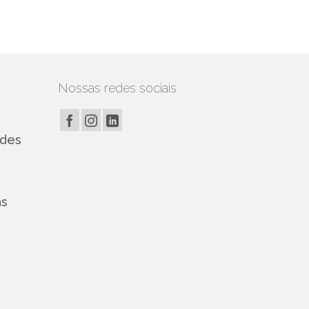
Nossas redes sociais
edes
ns