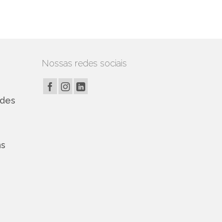
Nossas redes sociais
edes
ns